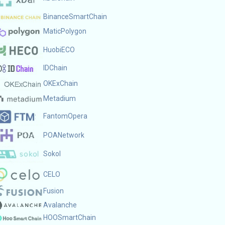
BinanceSmartChain
MaticPolygon
HuobiECO
IDChain
OKExChain
Metadium
FantomOpera
POANetwork
Sokol
CELO
Fusion
Avalanche
HOOSmartChain