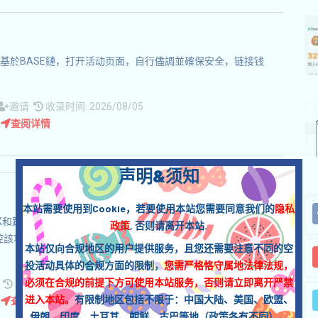
臺，基於BASE鏈，打开活动页面，自行儘調並確保安全，链接钱
邀请
收录时间: 2026/08/05
查阅详情
声明&须知
本站需要使用到Cookie，若要使用本站您需要同意我们的
隐私
合DEX和跨鏈橋項目，請自行儘調，確保並自負安全，訪問並鏈接錢包
政策
, 否则请离开本站.
監控該項目的動態以確保安全，根據需求使用積纍XP，邀请获得更
本站仅向合规地区的用户提供服务，且您还需要注意不同的空
投活动具体的合规方面的限制，
您需严格恪守属地法律法规，
必须在合规的前提下方可使用本站服务，否则请立即离开严禁
请
收录时间: 2026/08/05
进入本站。
有限制地区包括不限于：中国大陆、美国、欧盟、
查阅详情
伊朗、印度、土耳其、朝鲜、古巴等地（政策各有不同）。