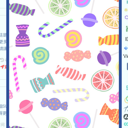
et活動，這是一個MEME聚合平臺，打开活动页面，自行儘調，確保並自
更多！注：特別提示請屏蔽網站對剪切板讀取的請求，不知道關
請謹慎並自負安全！
收录时间: 2026/06/17
查阅详情
動，這是一個SUI共享交易基礎設施項目，請自行儘調，確保並自負安全，打
获得更多！
: 2026/06/17