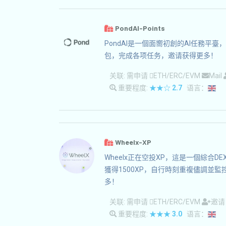
PondAI-Points
PondAI是一個面嚮初創的AI任務平
包，完成各项任务，邀请获得更多！
关联:
需申请
ETH/ERC/EVM
Mail
重要程度:
★★☆
2.7
语言：
Wheelx-XP
Wheelx正在空投XP，這是一個綜
獲得1500XP，自行時刻重複儘調並
多！
关联:
需申请
ETH/ERC/EVM
邀
重要程度:
★★★
3.0
语言：