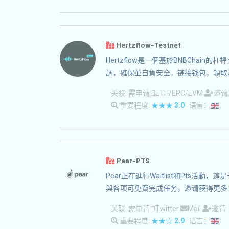
Hertzflow-Testnet
Hertzflow是一個基於BNBChai
調，確保並自負安全，链接钱包，領取
关联:
需申请
ETH/ERC/EVM
邀
重要程度:
★★★
3.0
语言：
Pear-PTS
Pear正在進行Waitlist和Pts活
與各项可免費完成任务，邀请获得更多
关联:
需申请
Twitter
Mail
邀请
重要程度:
★★☆
2.9
语言：