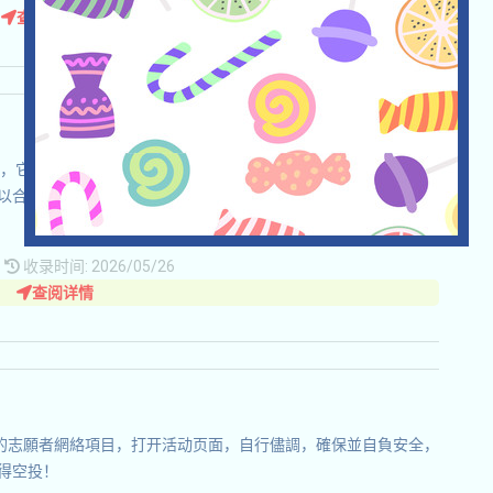
查阅详情
場平臺，它很可能會空投，所以我們建議如果您的司法轄區允許，儅您
以合法合規的前提下，以捎帶空投為目的與該平臺互動，請自行
请
收录时间: 2026/05/26
查阅详情
SE的志願者網絡項目，打开活动页面，自行儘調，確保並自負安全，
得空投！