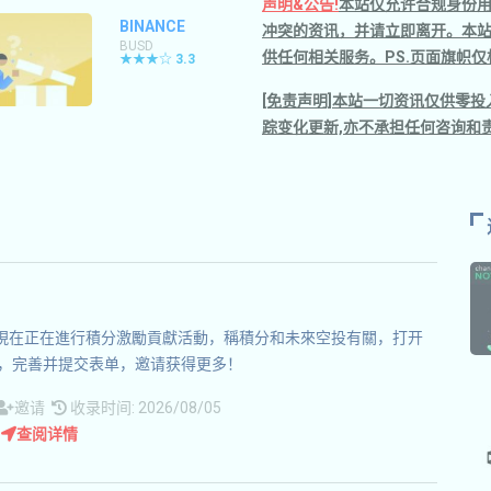
声明&公告!
本站仅允许合规身份
BINANCE
冲突的资讯，并请立即离开。本
BUSD
供任何相关服务。PS.页面旗帜
★★★☆
3.3
[免责声明]本站一切资讯仅供零投
踪变化更新,亦不承担任何咨询和责
數據平臺，現在正在進行積分激勵貢獻活動，稱積分和未來空投有關，打开
，完善并提交表单，邀请获得更多！
邀请
收录时间: 2026/08/05
查阅详情