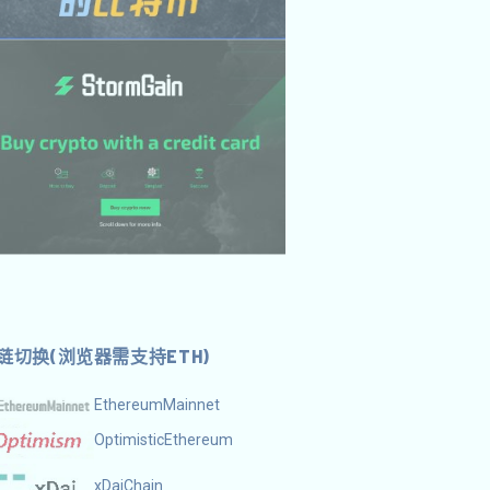
链切换(浏览器需支持ETH)
EthereumMainnet
OptimisticEthereum
xDaiChain