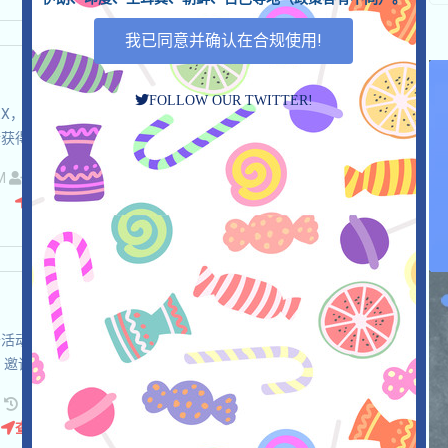
我已同意并确认在合规使用!
FOLLOW OUR TWITTER!
in上的DEX，和DYDX合作，打开活动页面，自行儘調，確保並自負安全，
邀请获得更多機會！
VM
邀请
收录时间: 2026/07/21
查阅详情
T，打开活动页面，链接钱包，充分儘調，確保並自負安全，完成各项任
投，邀请获得更多！
请
收录时间: 2026/07/21
查阅详情