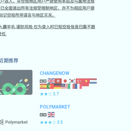
用户进入，非合规地区用户严禁使用本站及与属地法规
站已全面退出所有法规受限制地区，亦不为相应用户提
仅标记空投所用语言与地区无关。
入薅羊毛,谨防风险,仅为录入时已知空投信息归集不跟
任.
近期推荐
CHANGENOW
★★☆
2.7
POLYMARKET
★★★☆
3.5