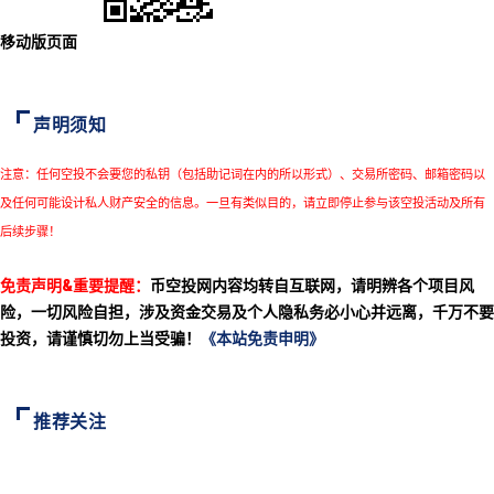
移动版页面
声明须知
注意：任何空投不会要您的私钥（包括助记词在内的所以形式）、交易所密码、邮箱密码以
及任何可能设计私人财产安全的信息。一旦有类似目的，请立即停止参与该空投活动及所有
后续步骤！
免责声明&重要提醒：
币空投网内容均转自互联网，请明辨各个项目风
险，一切风险自担，涉及资金交易及个人隐私务必小心并远离，千万不要
投资，请谨慎切勿上当受骗！
《本站免责申明》
推荐关注