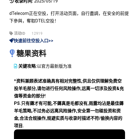
收录时间:
2025/05/19
dTelecom正在空投，打开活动页面，自行盡調，在安全的前提
下參與，奪取DTEL空投！
活动ID
12919
快速前往空投入口>>
糖果资料
关键攻略:
以官方最新版为准
*资料兼顾表述准确具有相对完整性,供且仅供理解免费空
投羊毛部分,请勿进行任何风险操作,远离一切涉及投资&充
值等资金的部分!
PS.只有薅才有可能,不薅真是毛都没有,雨露均沾是最佳薅
羊毛策略,不过务必远离风险操作,安全第一勿碰投资和资
金,合法合规操作,规避实质与收录时描述不符/偷换内容的
项目.