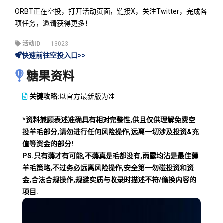
ORBT正在空投，打开活动页面，链接X，关注Twitter，完成各
项任务，邀请获得更多！
活动ID
13023
快速前往空投入口>>
糖果资料
关键攻略:
以官方最新版为准
*资料兼顾表述准确具有相对完整性,供且仅供理解免费空
投羊毛部分,请勿进行任何风险操作,远离一切涉及投资&充
值等资金的部分!
PS.只有薅才有可能,不薅真是毛都没有,雨露均沾是最佳薅
羊毛策略,不过务必远离风险操作,安全第一勿碰投资和资
金,合法合规操作,规避实质与收录时描述不符/偷换内容的
项目.