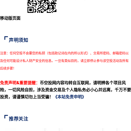
移动版页面
声明须知
注意：任何空投不会要您的私钥（包括助记词在内的所以形式）、交易所密码、邮箱密码以
及任何可能设计私人财产安全的信息。一旦有类似目的，请立即停止参与该空投活动及所有
后续步骤！
免责声明&重要提醒：
币空投网内容均转自互联网，请明辨各个项目风
险，一切风险自担，涉及资金交易及个人隐私务必小心并远离，千万不要
投资，请谨慎切勿上当受骗！
《本站免责申明》
推荐关注