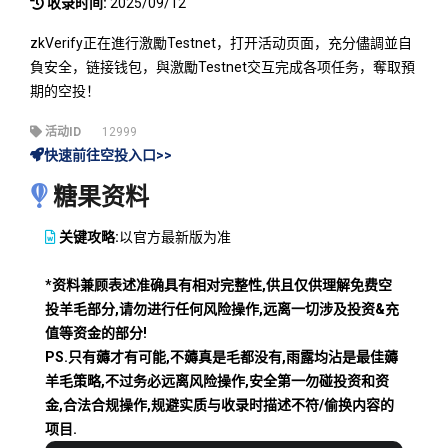
收录时间:
2025/09/12
zkVerify正在進行激勵Testnet，打开活动页面，充分儘調並自
負安全，链接钱包，與激勵Testnet交互完成各项任务，奪取預
期的空投！
活动ID
12999
快速前往空投入口>>
糖果资料
关键攻略:
以官方最新版为准
*资料兼顾表述准确具有相对完整性,供且仅供理解免费空
投羊毛部分,请勿进行任何风险操作,远离一切涉及投资&充
值等资金的部分!
PS.只有薅才有可能,不薅真是毛都没有,雨露均沾是最佳薅
羊毛策略,不过务必远离风险操作,安全第一勿碰投资和资
金,合法合规操作,规避实质与收录时描述不符/偷换内容的
项目.