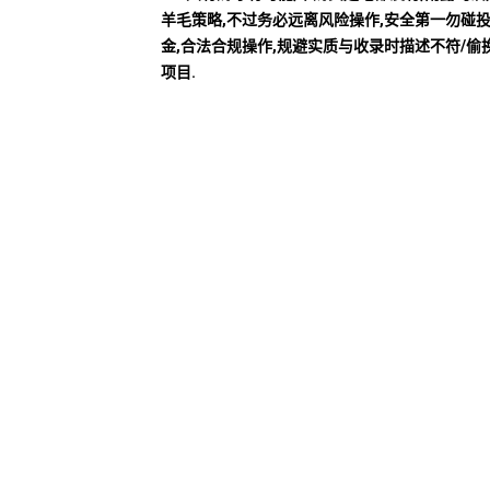
羊毛策略,不过务必远离风险操作,安全第一勿碰
金,合法合规操作,规避实质与收录时描述不符/偷
项目.