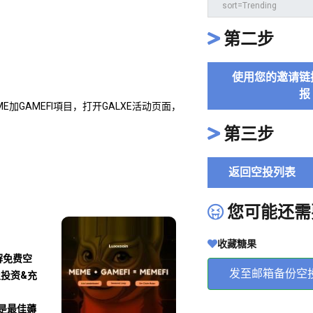
第二步
使用您的邀请链
报
EME加GAMEFI項目，打开GALXE活动页面，
第三步
返回空投列表
您可能还需
收藏糖果
解免费空
发至邮箱备份空
及投资&充
沾是最佳薅