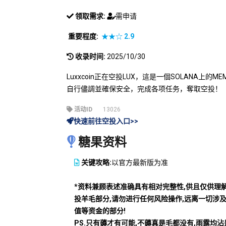
领取需求:
需申请
重要程度:
★★☆
2.9
收录时间:
2025/10/30
Luxxcoin正在空投LUX，這是一個SOLANA上的M
自行儘調並確保安全，完成各项任务，奪取空投！
活动ID
13026
快速前往空投入口>>
糖果资料
关键攻略:
以官方最新版为准
*资料兼顾表述准确具有相对完整性,供且仅供理
投羊毛部分,请勿进行任何风险操作,远离一切涉
值等资金的部分!
PS.只有薅才有可能,不薅真是毛都没有,雨露均