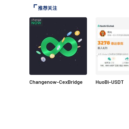
推荐关注
Changenow-CexBridge
HuoBi-USDT