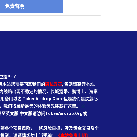
免責聲明
Pro".
使用本站您需要同意我们的
隐私政策
, 否则请离开本站.
N目前国内线路出现不稳定的情况，长城宽带、鹏博士、海泰
域名 TokenAirdrop.Com.但是我们建议您尽
rg域名，我们将最新最优的体验优先装载在这里。
66
切换至英文版!中文版请访问TokenAirdrop.Org或
明辨各个项目风险，一切风险自担，涉及资金交易及个
要投资，请谨慎切勿上当受骗！
《本站免责申明》