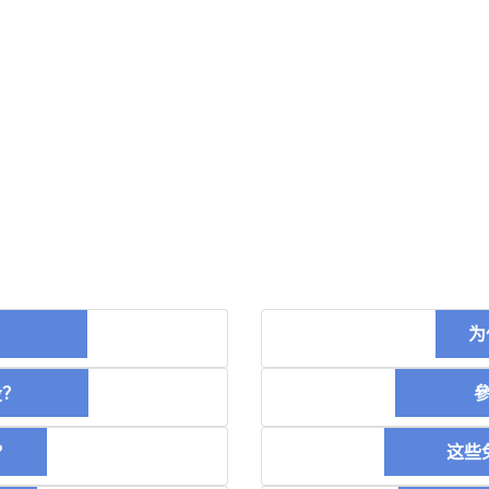
币？
为
空投？
參加
？
这些免