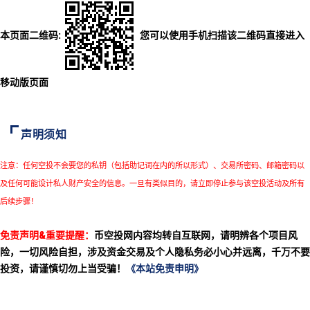
本页面二维码:
您可以使用手机扫描该二维码直接进入
移动版页面
声明须知
注意：任何空投不会要您的私钥（包括助记词在内的所以形式）、交易所密码、邮箱密码以
及任何可能设计私人财产安全的信息。一旦有类似目的，请立即停止参与该空投活动及所有
后续步骤！
免责声明&重要提醒：
币空投网内容均转自互联网，请明辨各个项目风
险，一切风险自担，涉及资金交易及个人隐私务必小心并远离，千万不要
投资，请谨慎切勿上当受骗！
《本站免责申明》