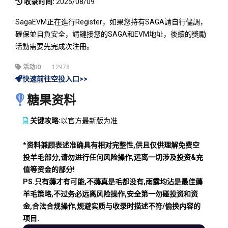
收录时间:
2025/08/09
SagaEVM正在進行Register，如果您持有SAGA請自行儘調，
確保並自負安全，請鏈接您的SAGA和EVM地址，後續的獎勵
活動需要先完成次注冊。
活动ID
12978
快速前往空投入口>>
糖果资料
关键攻略:
以官方最新版为准
*资料兼顾表述准确具有相对完整性,供且仅供理解免费空
投羊毛部分,请勿进行任何风险操作,远离一切涉及投资&充
值等资金的部分!
PS.只有薅才有可能,不薅真是毛都没有,雨露均沾是最佳薅
羊毛策略,不过务必远离风险操作,安全第一勿碰投资和资
金,合法合规操作,规避实质与收录时描述不符/偷换内容的
项目.