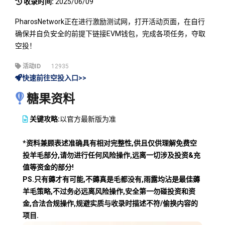
收录时间:
2025/06/09
PharosNetwork正在进行激励测试网，打开活动页面，在自行
确保并自负安全的前提下链接EVM钱包，完成各项任务，夺取
空投！
活动ID
12935
快速前往空投入口>>
糖果资料
关键攻略:
以官方最新版为准
*资料兼顾表述准确具有相对完整性,供且仅供理解免费空
投羊毛部分,请勿进行任何风险操作,远离一切涉及投资&充
值等资金的部分!
PS.只有薅才有可能,不薅真是毛都没有,雨露均沾是最佳薅
羊毛策略,不过务必远离风险操作,安全第一勿碰投资和资
金,合法合规操作,规避实质与收录时描述不符/偷换内容的
项目.