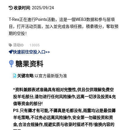
收录时间:
2025/09/24
T-Rex正在進行Points活動，這是一個WEB3数据和参与层項
目，打开活动页面，加入並完成各項任務，積纍積分，奪取預
期的空投！
活动ID
13005
快速前往空投入口>>
糖果资料
关键攻略:
以官方最新版为准
*资料兼顾表述准确具有相对完整性,供且仅供理解免费空
投羊毛部分,请勿进行任何风险操作,远离一切涉及投资&充
值等资金的部分!
PS.只有薅才有可能,不薅真是毛都没有,雨露均沾是最佳薅
羊毛策略,不过务必远离风险操作,安全第一勿碰投资和资
金,合法合规操作,规避实质与收录时描述不符/偷换内容的