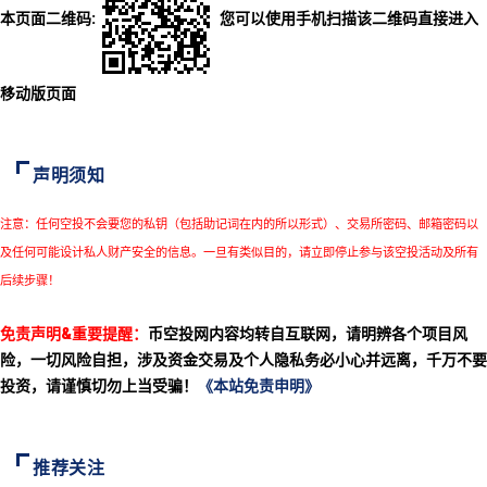
本页面二维码:
您可以使用手机扫描该二维码直接进入
移动版页面
声明须知
注意：任何空投不会要您的私钥（包括助记词在内的所以形式）、交易所密码、邮箱密码以
及任何可能设计私人财产安全的信息。一旦有类似目的，请立即停止参与该空投活动及所有
后续步骤！
免责声明&重要提醒：
币空投网内容均转自互联网，请明辨各个项目风
险，一切风险自担，涉及资金交易及个人隐私务必小心并远离，千万不要
投资，请谨慎切勿上当受骗！
《本站免责申明》
推荐关注