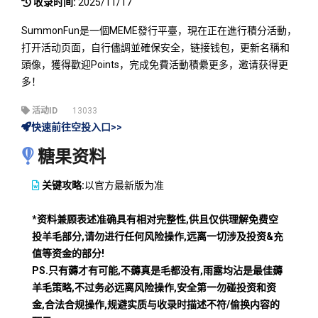
收录时间:
2025/11/17
SummonFun是一個MEME發行平臺，現在正在進行積分活動，
打开活动页面，自行儘調並確保安全，链接钱包，更新名稱和
頭像，獲得歡迎Points，完成免費活動積纍更多，邀请获得更
多！
活动ID
13033
快速前往空投入口>>
糖果资料
关键攻略:
以官方最新版为准
*资料兼顾表述准确具有相对完整性,供且仅供理解免费空
投羊毛部分,请勿进行任何风险操作,远离一切涉及投资&充
值等资金的部分!
PS.只有薅才有可能,不薅真是毛都没有,雨露均沾是最佳薅
羊毛策略,不过务必远离风险操作,安全第一勿碰投资和资
金,合法合规操作,规避实质与收录时描述不符/偷换内容的