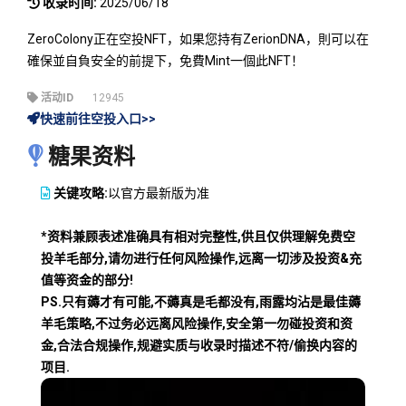
收录时间:
2025/06/18
ZeroColony正在空投NFT，如果您持有ZerionDNA，則可以在
確保並自負安全的前提下，免費Mint一個此NFT！
活动ID
12945
快速前往空投入口>>
糖果资料
关键攻略:
以官方最新版为准
*资料兼顾表述准确具有相对完整性,供且仅供理解免费空
投羊毛部分,请勿进行任何风险操作,远离一切涉及投资&充
值等资金的部分!
PS.只有薅才有可能,不薅真是毛都没有,雨露均沾是最佳薅
羊毛策略,不过务必远离风险操作,安全第一勿碰投资和资
金,合法合规操作,规避实质与收录时描述不符/偷换内容的
项目.