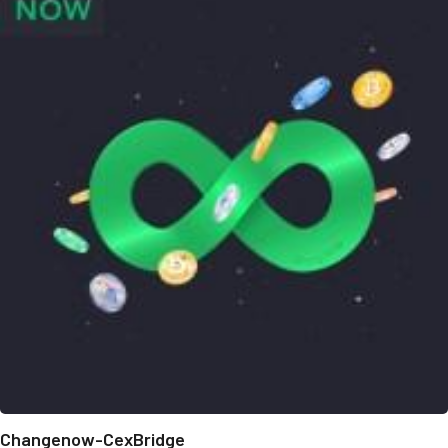
Changenow-CexBridge