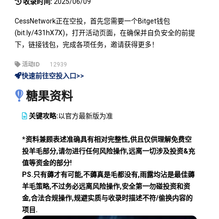
收录时间:
2025/06/09
CessNetwork正在空投，首先您需要一个Bitget钱包
(bit.ly/431hX7X)，打开活动页面，在确保并自负安全的前提
下，链接钱包，完成各项任务，邀请获得更多！
活动ID
12939
快速前往空投入口>>
糖果资料
关键攻略:
以官方最新版为准
*资料兼顾表述准确具有相对完整性,供且仅供理解免费空
投羊毛部分,请勿进行任何风险操作,远离一切涉及投资&充
值等资金的部分!
PS.只有薅才有可能,不薅真是毛都没有,雨露均沾是最佳薅
羊毛策略,不过务必远离风险操作,安全第一勿碰投资和资
金,合法合规操作,规避实质与收录时描述不符/偷换内容的
项目.