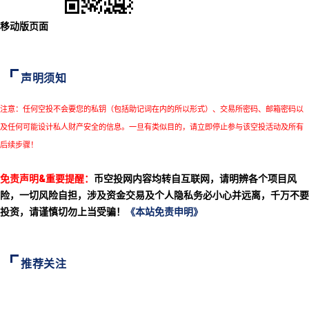
移动版页面
声明须知
注意：任何空投不会要您的私钥（包括助记词在内的所以形式）、交易所密码、邮箱密码以
及任何可能设计私人财产安全的信息。一旦有类似目的，请立即停止参与该空投活动及所有
后续步骤！
免责声明&重要提醒：
币空投网内容均转自互联网，请明辨各个项目风
险，一切风险自担，涉及资金交易及个人隐私务必小心并远离，千万不要
投资，请谨慎切勿上当受骗！
《本站免责申明》
推荐关注