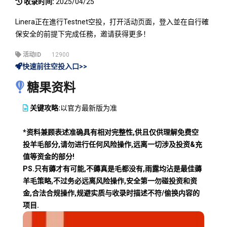
收录时间:
2025/04/25
Linera正在進行Testnet空投，打开活动页面，登入並在自行確
保安全的前提下完成任務，邀请获得更多！
活动ID
12900
快速前往空投入口>>
糖果资料
关键攻略:
以官方最新版为准
*资料兼顾表述准确具有相对完整性,供且仅供理解免费空
投羊毛部分,请勿进行任何风险操作,远离一切涉及投资&充
值等资金的部分!
PS.只有薅才有可能,不薅真是毛都没有,雨露均沾是最佳薅
羊毛策略,不过务必远离风险操作,安全第一勿碰投资和资
金,合法合规操作,规避实质与收录时描述不符/偷换内容的
项目.